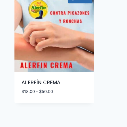
ALERFÍN CREMA
Rango
$
18.00
-
$
50.00
de
precios:
desde
$18.00
hasta