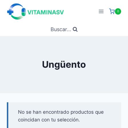
Saltar
al
0
contenido
Buscar...
Ungüento
No se han encontrado productos que
coincidan con tu selección.