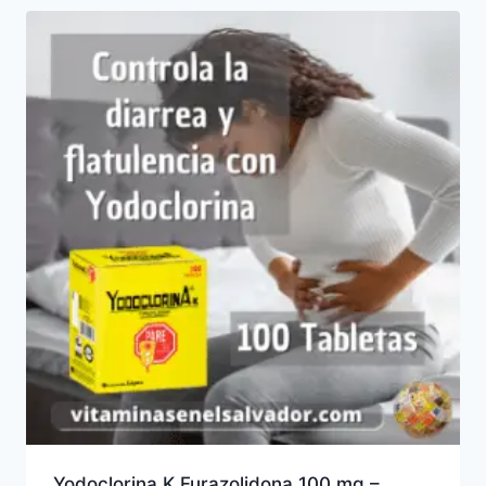
Yodoclorina K Furazolidona 100 mg –