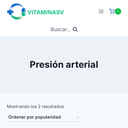
Saltar
al
0
contenido
Buscar...
Presión arterial
Ordenado
Mostrando los 2 resultados
por
popularidad