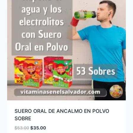
SUERO ORAL DE ANCALMO EN POLVO
SOBRE
El
El
$
53.00
$
35.00