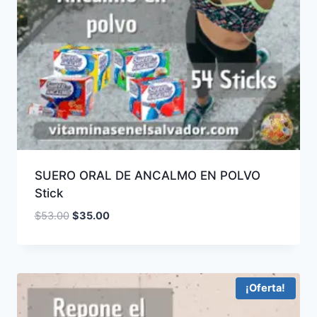
SUERO ORAL DE ANCALMO EN POLVO
Stick
El
El
$
53.00
$
35.00
precio
precio
original
actual
era:
es:
$53.00.
$35.00.
¡Oferta!