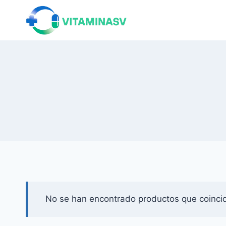
Saltar
al
contenido
No se han encontrado productos que coincid