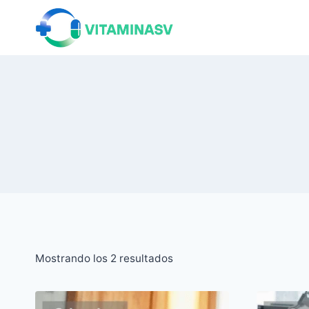
Saltar
al
contenido
Ordenado
Mostrando los 2 resultados
por
popularidad