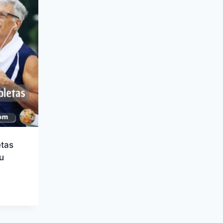
tas
u