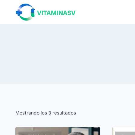
Saltar
al
contenido
Ordenado
Mostrando los 3 resultados
por
popularidad