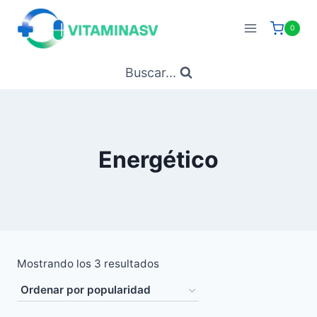
Saltar
al
0
contenido
Buscar...
Energético
Ordenado
Mostrando los 3 resultados
por
popularidad